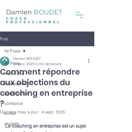
Damien
BOUDET
COACH
PROFESSIONNEL
Post
All Posts
Damien BOUDET
All Posts
17 janv. 2025
5 min de lecture
Comment répondre
leadership
aux objections du
management
coaching en entreprise
performance
?
confiance
Dernière mise à jour :
4 sept. 2025
échec
réussite
Le coaching en entreprise est un sujet 