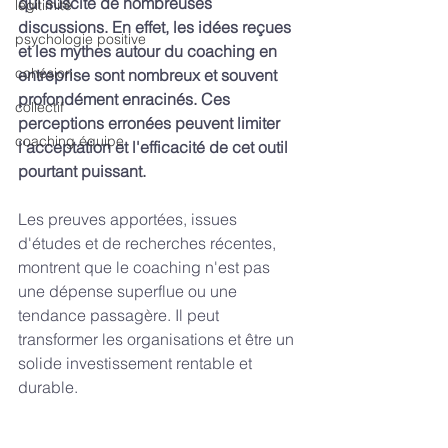
qui suscite de nombreuses 
légitimité
discussions. En effet, les idées reçues 
psychologie positive
et les mythes autour du coaching en 
cohésion
entreprise sont nombreux et souvent 
profondément enracinés. Ces 
collectif
perceptions erronées peuvent limiter 
coaching équipe
l'acceptation et l'efficacité de cet outil 
pourtant puissant.
Les preuves apportées, issues 
d'études et de recherches récentes, 
montrent que le coaching n'est pas 
une dépense superflue ou une 
tendance passagère. Il peut 
transformer les organisations et être un 
solide investissement rentable et 
durable.