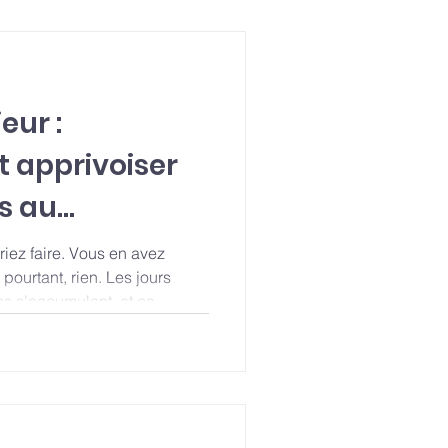
eur :
 apprivoiser
s au
iez faire. Vous en avez
pourtant, rien. Les jours
ns s'accumulent, et ce
z de vos vœux reste là, en
e que vous vous faites sans
 de la paresse. Ce n'est pas
nté. C'est quelque chose de
 : une résistance au