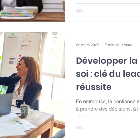
transformer leur quotidien p
permanente de tension. Cont
avoir des responsabilités i
pas contre le stress, cela pe
20 mars 2025
7 min de lecture
Développer la
soi : clé du le
réussite
En entreprise, la confiance 
à prendre des décisions, à i
affronter l’incertitude.