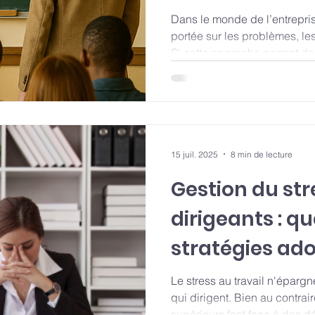
et organisatio
Dans le monde de l’entreprise
portée sur les problèmes, le
Si cette approche permet de 
aussi enfermer les individus
logique défensive et limitant
15 juil. 2025
8 min de lecture
Gestion du str
dirigeants : qu
Le stress au travail n'épar
qui dirigent. Bien au contrair
supérieurs font face à des dé