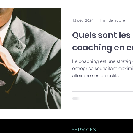
12 déc. 2024
4 min de lecture
Quels sont les
coaching en en
Le coaching est une stratégi
entreprise souhaitant maximi
atteindre ses objectifs.
SERVICES