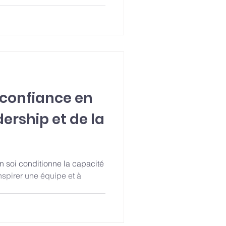
rofessionnel en source
rairement aux idées reçues,
mportantes ne vous immunise
ut même l'amplifier.
 confiance en
adership et de la
en soi conditionne la capacité
nspirer une équipe et à