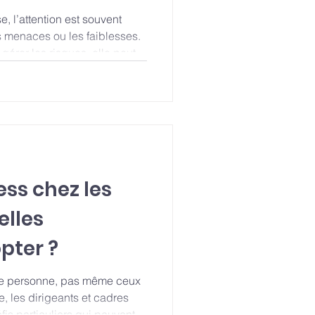
nnelle
, l’attention est souvent
s menaces ou les faiblesses.
gérer les risques, elle peut
 et les organisations dans une
e.
ess chez les
elles
stratégies adopter ?
gne personne, pas même ceux
e, les dirigeants et cadres
fis particuliers qui peuvent