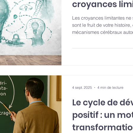
croyances lim
Les croyances limitantes ne s
sont le fruit de votre histoir
mécanismes cérébraux autom
propose de comprendre ce q
croyances limitantes, commen
impact elles ont sur le lead
les identifier et les transfor
objectifs.
4 sept. 2025
4 min de lecture
Le cycle de d
positif : un m
transformation