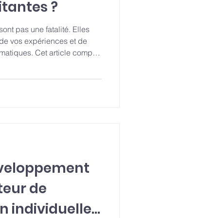
itantes ?
ont pas une fatalité. Elles
e, de vos expériences et de
atiques. Cet article complet
ue sont réellement les
t elles se forment, quel
ership et notre vie. Comment
mer pour atteindre nos
éveloppement
oteur de
 individuelle