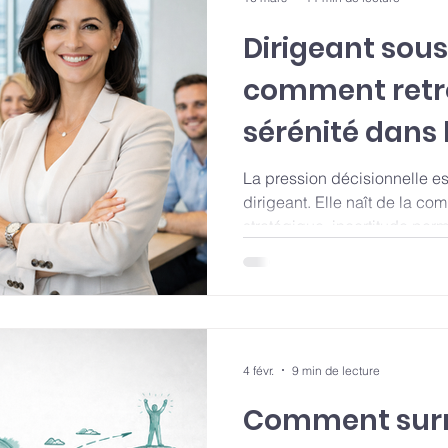
Dirigeant sous
comment retro
sérénité dans 
grâce au coa
La pression décisionnelle est
dirigeant. Elle naît de la co
stratégique, incertitude per
structurel. Lorsqu'elle s'inst
qualité des décisions, fragili
ressources cognitives. Le co
espace structuré de recul, de 
pour décider avec vision plu
4 févr.
9 min de lecture
Comment surm