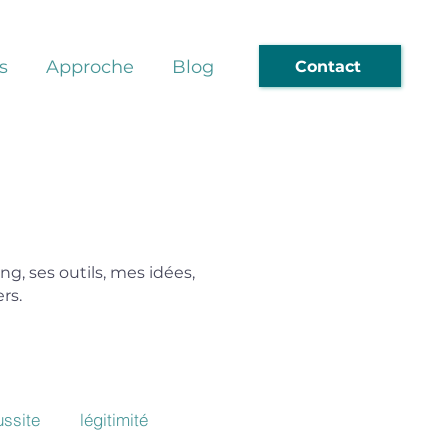
s
Approche
Blog
Contact
ng, ses outils, mes idées,
ers.
ussite
légitimité