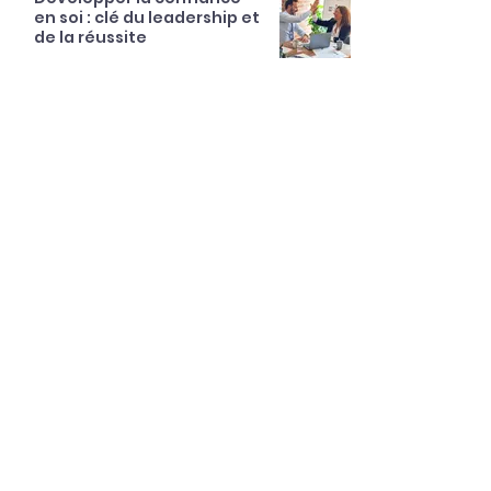
en soi : clé du leadership et
de la réussite
20 mars 2025
7 min de lecture
SERVICES
Coaching individuel
Coaching collectif
Développement personnel
FemFresk
EXPERTISES
Coaching de dirigeant
Leadership féminin
Insertion professionnelle des jeunes
APPROCHE