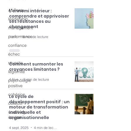
All Posts
L'ennemi intérieur :
comprendre et apprivoiser
leadership
ses résistances au
changement
management
performance
1 avr.
8 min de lecture
confiance
échec
réussite
Comment surmonter les
croyances limitantes ?
légitimité
4 févr.
9 min de lecture
psychologie
positive
cohésion
Le cycle de
développement positif : un
collectif
moteur de transformation
coaching
individuelle et
équipe
organisationnelle
4 sept. 2025
4 min de lecture