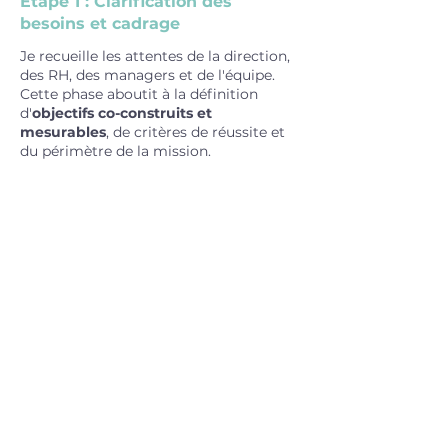
Étape 1 : Clarification des
besoins et cadrage
Je recueille les attentes de la direction,
des RH, des managers et de l'équipe.
Cette phase aboutit à la définition
d'
objectifs co-construits et
mesurables
, de critères de réussite et
du périmètre de la mission.
Étape 2 : Proposition
d'accompagnement
Je propose un
dispositif
sur mesure
précisant : nombre de séances, format
(présentiel/distanciel), durée, modalités
(individuel, collectif, mixte). Je rappelle
les
principes
: confidentialité, éthique,
co-responsabilité
coach/coachés/entreprise.
Étape 3 : Déroulé d'un coaching
collectif
Sessions régulières combinant : ateliers
participatifs, diagnostics, mises en